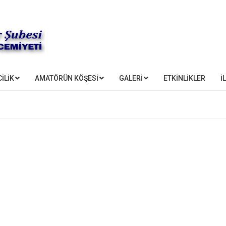
İLİK
AMATÖRÜN KÖŞESİ
GALERİ
ETKİNLİKLER
İ