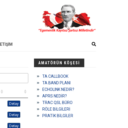
LETİŞİM
AMATÖRÜN KÖŞESİ
TA CALLBOOK
TA BAND PLANI
ECHOLINK NEDİR?
APRS NEDİR?
TRAC QSL BÜRO
Detay
RÖLE BİLGİLERİ
Detay
PRATİK BİLGİLER
Detay