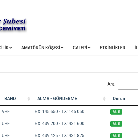
İLİK
AMATÖRÜN KÖŞESİ
GALERİ
ETKİNLİKLER
İ
Ara:
BAND
ALMA - GÖNDERME
Durum
VHF
RX: 145.650 - TX: 145.050
Aktif
UHF
RX: 439.200 - TX: 431.600
Aktif
UHF
RX: 439.425 - TX: 431.825
Aktif