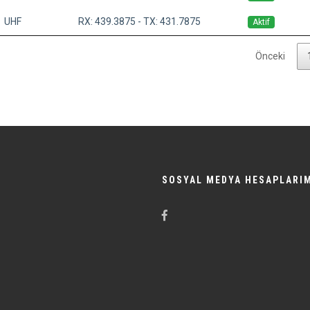
UHF
RX: 439.3875 - TX: 431.7875
Aktif
Önceki
SOSYAL MEDYA HESAPLARI