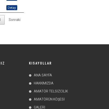
Detay
1
Sonraki
MIZ
KISAYOLLAR
ANA SAYFA
HAKKIMIZDA
AMATÖR TELSİZCİLİK
AMATÖRÜN KÖŞESİ
GALERİ